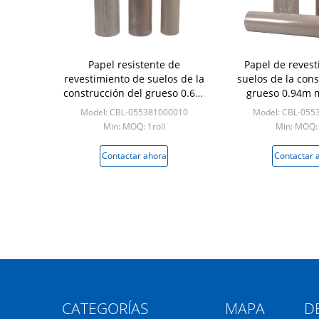
Papel resistente de
Papel de revest
revestimiento de suelos de la
suelos de la cons
construcción del grueso 0.6m
grueso 0.94m 
m del tamaño 29.5m2
ligero de la long
Model: CBL-055381000010
Model: CBL-055
Min: MOQ: 1roll
Min: MOQ: 
Contactar ahora
Contactar 
CATEGORÍAS
MAPA DE