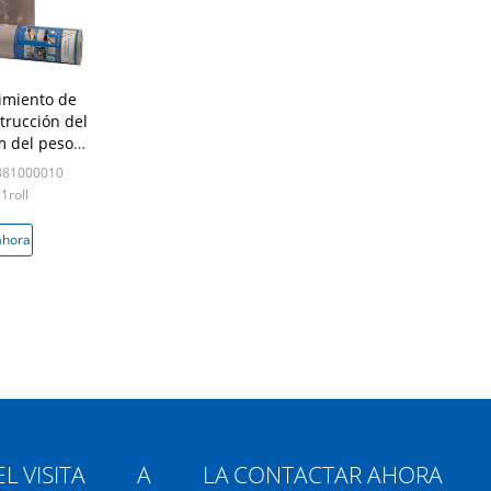
imiento de
trucción del
m del peso
itud los 26m
381000010
1roll
ahora
L
VISITA A LA
CONTACTAR AHORA