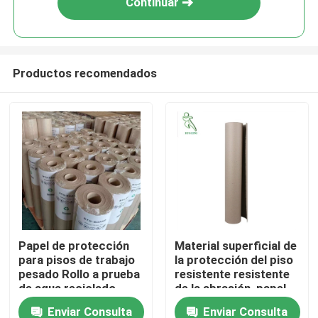
Continuar
Productos recomendados
Hogar
Papel de protección
Material superficial de
para pisos de trabajo
la protección del piso
Productos
pesado Rollo a prueba
resistente resistente
de agua reciclado
de la abrasión, papel
para la construcción
de la protección del
Enviar Consulta
Enviar Consulta
Sobre nosotros
piso