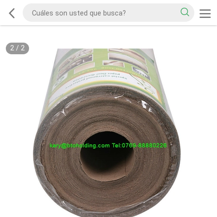
2
/
2