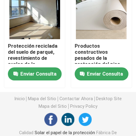
Papel de revestimiento de suelos de la construcción
Papel de imprenta de la cartulina
Protección reciclada
Productos
del suelo de parqué,
constructivos
Hojas que suelan impermeables
revestimiento de
pesados de la
suelos de la
protección del piso,
construcción del
rollo temporal de la
Revestimiento de suelos protector temporal
Enviar Consulta
Enviar Consulta
papel de pulpa de
protección del piso
madera
Papel negro de la cartulina
Inicio
Mapa del Sitio
Contactar Ahora
Desktop Site
Mapa del Sitio
Privacy Policy
Cinta adhesiva respirable
Papel de rollo que embala
Calidad
Solar el papel de la protección
Fábrica De