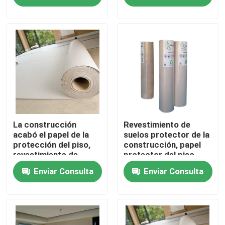
Viaje de la fábrica
Control de calidad
Éntrenos en contacto con
Pida una cita
La construcción
Revestimiento de
acabó el papel de la
suelos protector de la
protección del piso,
construcción, papel
revestimiento de
protector del piso
Solar el papel de la protección
suelos de la
resistente
Enviar Consulta
Enviar Consulta
construcción 317sqft
Rollo temporal de la protección del piso
Protección del piso del papel de Kraft