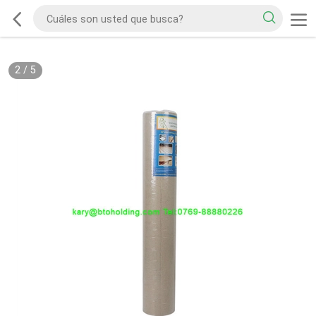
2
/
5