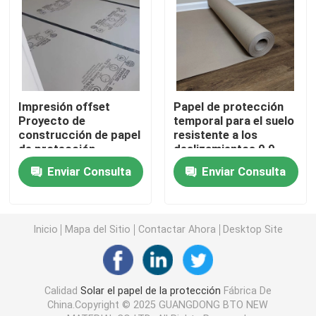
Revestimiento de suelos protector temporal
Papel negro de la cartulina
Impresión offset
Papel de protección
Proyecto de
temporal para el suelo
Cinta adhesiva respirable
construcción de papel
resistente a los
de protección
deslizamientos 0,9
temporal para el piso
mm
Papel de rollo que embala
Enviar Consulta
Enviar Consulta
Papel revestido negro
Inicio
Mapa del Sitio
Contactar Ahora
Desktop Site
Papel coloreado Rolls
Calidad
Solar el papel de la protección
Fábrica De
Papel reciclado de la cartulina
China.Copyright © 2025 GUANGDONG BTO NEW