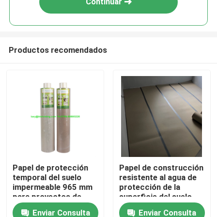
Continuar
Productos recomendados
Inicio
Papel de protección
Papel de construcción
temporal del suelo
resistente al agua de
Sobre nosotros
impermeable 965 mm
protección de la
para proyectos de
superficie del suelo
construcción
duradero 23X23X97
Enviar Consulta
Enviar Consulta
Contactos
Cm