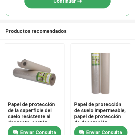
Continuar
Productos recomendados
Hogar
Papel de protección
Papel de protección
de la superficie del
de suelo impermeable,
Productos
suelo resistente al
papel de protección
desgaste, cartón
de decoración
reciclado
resistente al desgaste
Enviar Consulta
Enviar Consulta
Sobre nosotros