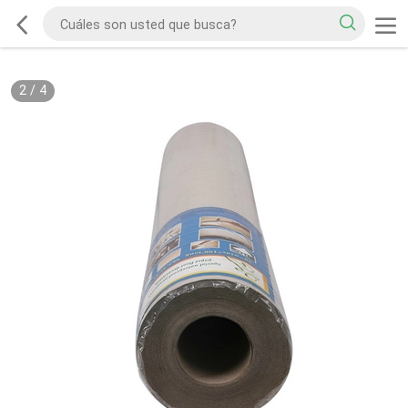
2
/
4