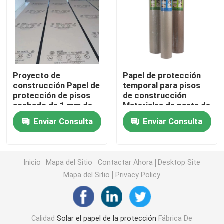
Papel de revestimiento de suelos de la construcción
Papel de imprenta de la cartulina
Proyecto de
Papel de protección
construcción Papel de
temporal para pisos
Hojas que suelan impermeables
protección de pisos
de construcción
acabado de 1 mm de
Materiales de pasta de
espesor reciclable
madera
Revestimiento de suelos protector temporal
Enviar Consulta
Enviar Consulta
Papel negro de la cartulina
Inicio
Mapa del Sitio
Contactar Ahora
Desktop Site
Mapa del Sitio
Privacy Policy
Cinta adhesiva respirable
Papel de rollo que embala
Calidad
Solar el papel de la protección
Fábrica De