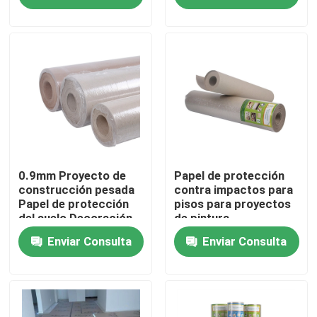
Viaje de la fábrica
Control de calidad
Éntrenos en contacto con
Pida una cita
0.9mm Proyecto de
Papel de protección
construcción pesada
contra impactos para
Papel de protección
pisos para proyectos
del suelo Decoración
de pintura
Solar el papel de la protección
Material de
Enviar Consulta
Enviar Consulta
protección del suelo
terminado
Rollo temporal de la protección del piso
Protección del piso del papel de Kraft