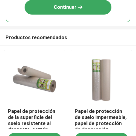
Continuar
Productos recomendados
Inicio
Papel de protección
Papel de protección
Sobre nosotros
de la superficie del
de suelo impermeable,
suelo resistente al
papel de protección
desgaste, cartón
de decoración
Contactos
reciclado
resistente al desgaste