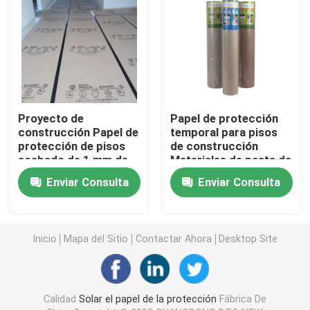
Revestimiento de suelos protector temporal
Papel negro de la cartulina
Proyecto de
Papel de protección
Cinta adhesiva respirable
construcción Papel de
temporal para pisos
protección de pisos
de construcción
acabado de 1 mm de
Materiales de pasta de
Papel de rollo que embala
espesor reciclable
madera
Enviar Consulta
Enviar Consulta
Papel revestido negro
Inicio
Mapa del Sitio
Contactar Ahora
Desktop Site
Papel coloreado Rolls
Papel reciclado de la cartulina
Calidad
Solar el papel de la protección
Fábrica De