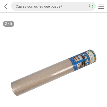
2
/
5