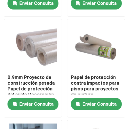
Enviar Consulta
Enviar Consulta
Productos
Solar el papel de la protección
Rollo temporal de la protección del piso
Protección del piso del papel de Kraft
0.9mm Proyecto de
Papel de protección
construcción pesada
contra impactos para
Papel de protección
pisos para proyectos
Papel de revestimiento de suelos de la construcción
del suelo Decoración
de pintura
Material de
Enviar Consulta
Enviar Consulta
protección del suelo
Papel de imprenta de la cartulina
terminado
Hojas que suelan impermeables