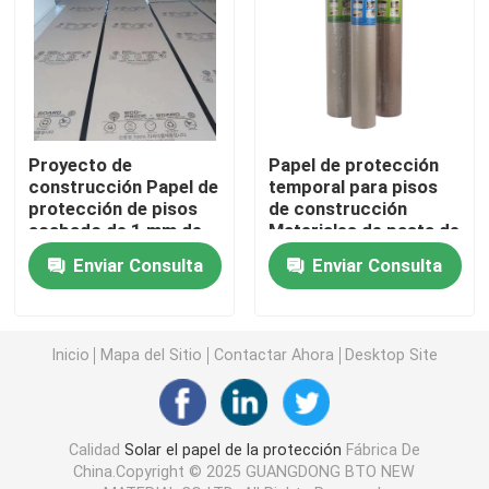
Revestimiento de suelos protector temporal
Papel negro de la cartulina
Proyecto de
Papel de protección
construcción Papel de
temporal para pisos
Cinta adhesiva respirable
protección de pisos
de construcción
acabado de 1 mm de
Materiales de pasta de
espesor reciclable
madera
Papel de rollo que embala
Enviar Consulta
Enviar Consulta
Papel revestido negro
Inicio
Mapa del Sitio
Contactar Ahora
Desktop Site
Papel coloreado Rolls
Calidad
Solar el papel de la protección
Fábrica De
Papel reciclado de la cartulina
China.Copyright © 2025 GUANGDONG BTO NEW