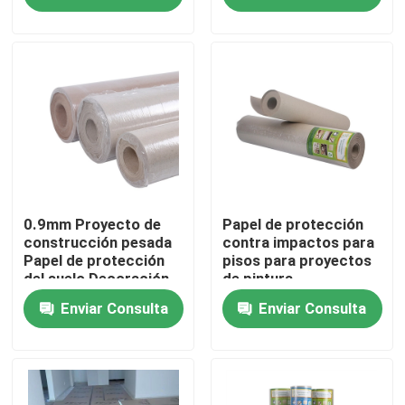
Productos
Solar el papel de la protección
Rollo temporal de la protección del piso
Protección del piso del papel de Kraft
0.9mm Proyecto de
Papel de protección
construcción pesada
contra impactos para
Papel de protección
pisos para proyectos
del suelo Decoración
de pintura
Papel de revestimiento de suelos de la construcción
Material de
Enviar Consulta
Enviar Consulta
protección del suelo
terminado
Papel de imprenta de la cartulina
Hojas que suelan impermeables