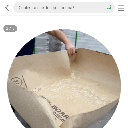
2
/
5