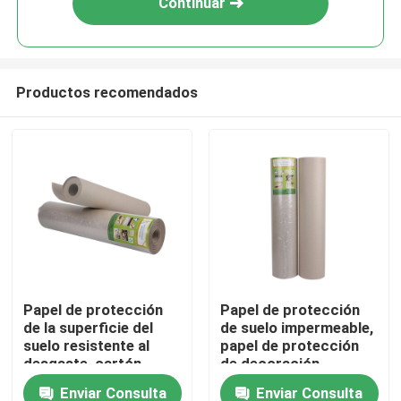
Continuar
Productos recomendados
Inicio
Papel de protección
Papel de protección
de la superficie del
de suelo impermeable,
Sobre nosotros
suelo resistente al
papel de protección
desgaste, cartón
de decoración
reciclado
resistente al desgaste
Enviar Consulta
Enviar Consulta
Contactos