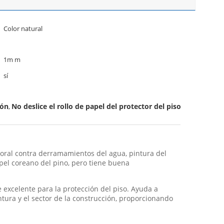
Color natural
1m m
sí
ión
No deslice el rollo de papel del protector del piso
,
poral contra derramamientos del agua, pintura del
apel coreano del pino, pero tiene buena
te excelente para la protección del piso. Ayuda a
ntura y el sector de la construcción, proporcionando