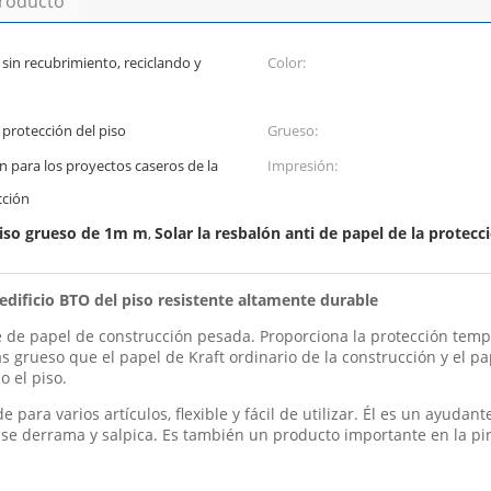
producto
sin recubrimiento, reciclando y
Color:
protección del piso
Grueso:
n para los proyectos caseros de la
Impresión:
cción
piso grueso de 1m m
Solar la resbalón anti de papel de la protecc
,
 edificio BTO del piso resistente altamente durable
se de papel de construcción pesada. Proporciona la protección tem
ás grueso que el papel de Kraft ordinario de la construcción y el p
o el piso.
 para varios artículos, flexible y fácil de utilizar. Él es un ayudan
a se derrama y salpica. Es también un producto importante en la pi