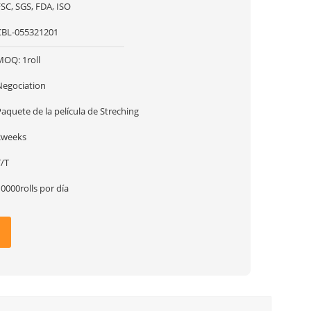
SC, SGS, FDA, ISO
CBL-055321201
MOQ: 1roll
Negociation
aquete de la película de Streching
2weeks
T/T
0000rolls por día